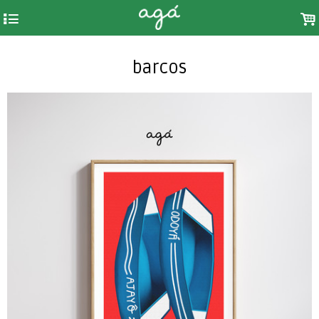
4
.
barcos