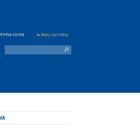
Minha conta
Meu carrinho
.
s
JA