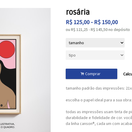
rosária
R$
125,00
-
R$
150,00
ou R$
121,25
-
R$
145,50
no depósito
.
Comprar
Calcu
tamanho padrão das impressões: 21
escolha o papel ideal para a sua obra:
todas as impressões usam tinta de pi
durabilidade e fidelidade de cor. voc
da linha canson®, cada um com acaba