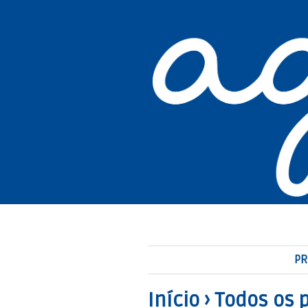
PR
Início
›
Todos os 