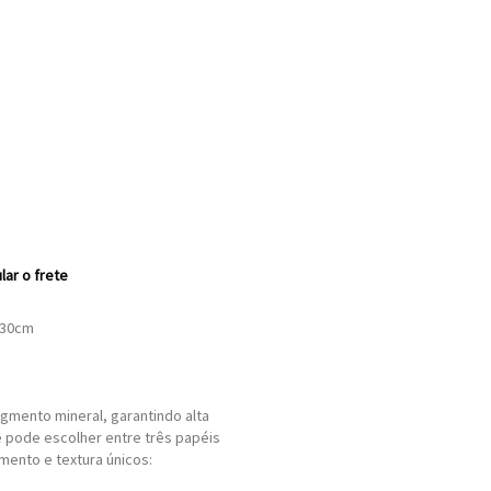
lar o frete
x30cm
gmento mineral, garantindo alta
ê pode escolher entre três papéis
mento e textura únicos: