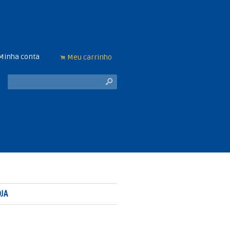
Minha conta
Meu carrinho
.
s
JA