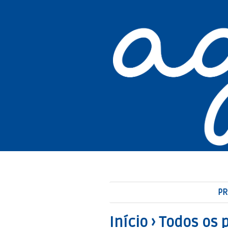
PR
Início
›
Todos os 