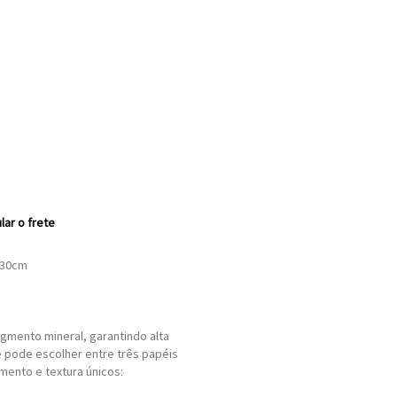
lar o frete
x30cm
gmento mineral, garantindo alta
ê pode escolher entre três papéis
mento e textura únicos: