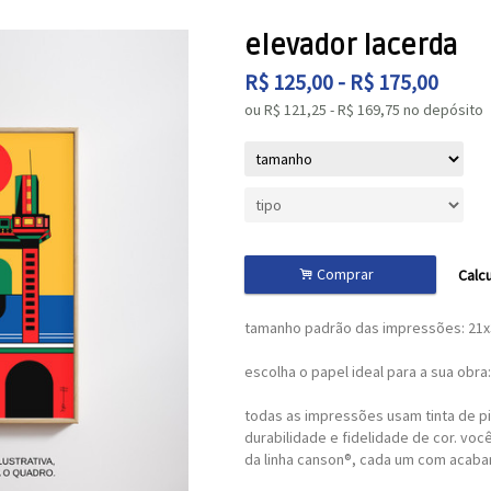
elevador lacerda
R$
125,00
-
R$
175,00
ou R$
121,25
-
R$
169,75
no depósito
.
Comprar
Calcu
tamanho padrão das impressões: 21
escolha o papel ideal para a sua obra:
todas as impressões usam tinta de pi
durabilidade e fidelidade de cor. voc
da linha canson®, cada um com acaba